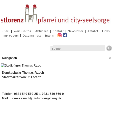
Navigation
|
|
|
|
|
|
|
Start
Wort Gottes
Aktuelles
Kontakt
Newsletter
Anfahrt
Links
überspringen
|
|
Impressum
Datenschutz
Intern
Zielseite
Domkapitular Thomas Rauch
Stadtpfarrer von St. Lorenz
Telefon: 0831 540 560-25 o. 0831 540 560-0
Mail:
thomas.rauch@bistum-augsburg.de