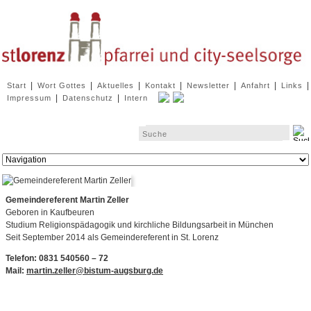
Navigation
|
|
|
|
|
|
|
Start
Wort Gottes
Aktuelles
Kontakt
Newsletter
Anfahrt
Links
überspringen
|
|
Impressum
Datenschutz
Intern
Zielseite
Gemeindereferent Martin Zeller
Geboren in Kaufbeuren
Studium Religionspädagogik und kirchliche Bildungsarbeit in München
Seit September 2014 als Gemeindereferent in St. Lorenz
Telefon: 0831 540560 – 72
Mail:
martin.zeller@bistum-augsburg.de