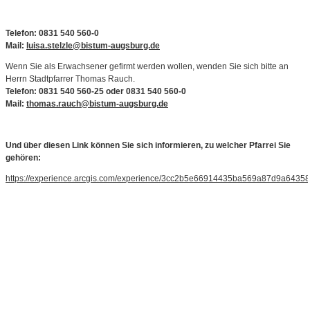
Telefon: 0831 540 560-0
Mail:
luisa.stelzle@bistum-augsburg.de
Wenn Sie als Erwachsener gefirmt werden wollen, wenden Sie sich bitte an
Herrn Stadtpfarrer Thomas Rauch.
Telefon: 0831 540 560-25 oder 0831 540 560-0
Mail:
thomas.rauch@bistum-augsburg.de
Und über diesen Link können Sie sich informieren, zu welcher Pfarrei Sie
gehören:
https://experience.arcgis.com/experience/3cc2b5e66914435ba569a87d9a64358