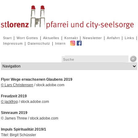
Navigation
|
|
|
|
|
|
|
Start
Wort Gottes
Aktuelles
Kontakt
Newsletter
Anfahrt
Links
überspringen
|
|
Impressum
Datenschutz
Intern
Zielseite
Flyer Wege erwachsenen Glaubens 2019
© Lars Christensen
/ stock.adobe.com
Freudzeit 2019
© jackfrog
/ stock.adobe.com
Sinnraum 2019
© James Threw / stock.adobe.com
Impuls Spiritualität 2019/1
Titel: Birgit Schüssler