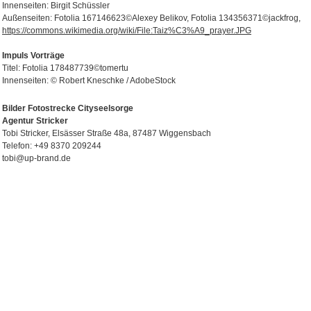
Innenseiten: Birgit Schüssler
Außenseiten: Fotolia 167146623©Alexey Belikov, Fotolia 134356371©jackfrog,
https://commons.wikimedia.org/wiki/File:Taiz%C3%A9_prayer.JPG
Impuls Vorträge
Titel: Fotolia 178487739©tomertu
Innenseiten: © Robert Kneschke / AdobeStock
Bilder Fotostrecke Cityseelsorge
Agentur Stricker
Tobi Stricker, Elsässer Straße 48a, 87487 Wiggensbach
Telefon: +49 8370 209244
tobi@up-brand.de