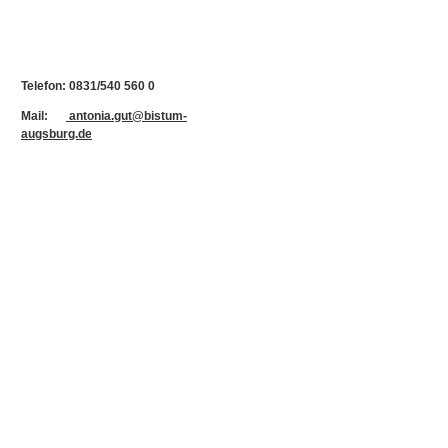
Telefon: 0831/540 560 0
Mail:
antonia.gut@bistum-
augsburg.de