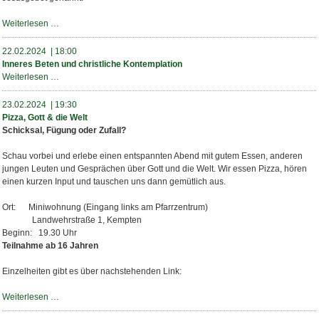
Einführung
Weiterlesen …
in
die
22.02.2024 | 18:00
Praxis
Inneres Beten und christliche Kontemplation
des
Inneres
Weiterlesen …
Herzensgebets
Beten
-
und
23.02.2024 | 19:30
Teil
christliche
Pizza, Gott & die Welt
1
Kontemplation
Schicksal, Fügung oder Zufall?
Schau vorbei und erlebe einen entspannten Abend mit gutem Essen, anderen
jungen Leuten und Gesprächen über Gott und die Welt. Wir essen Pizza, hören
einen kurzen Input und tauschen uns dann gemütlich aus.
Ort: Miniwohnung (Eingang links am Pfarrzentrum)
Landwehrstraße 1, Kempten
Beginn: 19.30 Uhr
Teilnahme ab 16 Jahren
Einzelheiten gibt es über nachstehenden Link:
Pizza,
Weiterlesen …
Gott