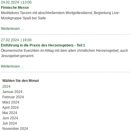
&
24.02.2024 | 13:00
die
Finnische Messe
Welt
Meditatives Tanzen mit abschließendem Wortgottesdienst, Begleitung Live-
Musikgruppe Spaß bei Saite
Finnische
Weiterlesen …
Messe
27.02.2024 | 19:00
Einführung in die Praxis des Herzensgebets - Teil 1
Ökumenische Exerzitien im Alltag mit dem alten christlichen Herzensgebet, auch
Jesusgebet genannt.
Einführung
Weiterlesen …
in
die
Wählen Sie den Monat
Praxis
2024
des
Januar 2024
Herzensgebets
Februar 2024
-
März 2024
Teil
April 2024
1
Mai 2024
Juni 2024
Juli 2024
November 2024