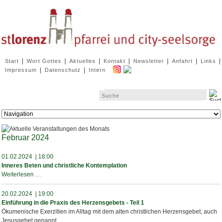
Navigation
|
|
|
|
|
|
|
Start
Wort Gottes
Aktuelles
Kontakt
Newsletter
Anfahrt
Links
überspringen
|
|
Impressum
Datenschutz
Intern
Zielseite
Februar 2024
01.02.2024 | 18:00
Inneres Beten und christliche Kontemplation
Inneres
Weiterlesen …
Beten
und
20.02.2024 | 19:00
christliche
Einführung in die Praxis des Herzensgebets - Teil 1
Kontemplation
Ökumenische Exerzitien im Alltag mit dem alten christlichen Herzensgebet, auch
Jesusgebet genannt.