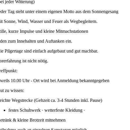
bei jeder Witterung)
eder Tag steht unter einem eigenen Motto aus dem Sonnengesang
it Sonne, Wind, Wasser und Feuer als Wegbegleitern.
tille, kurze Impulse und kleine Mitmachstationen
aden zum Innehalten und Auftanken ein.
ie Pilgertage sind einfach aufgebaut und gut machbar.
orerfahrung ist nicht nötig.
reffpunkt:
eweils 10.00 Uhr - Ort wird bei Anmeldung bekanntgegeben
ut zu wissen:
eichte Wegstrecke (Gehzeit ca. 3-4 Stunden inkl. Pause)
festes Schuhwerk · wetterfeste Kleidung ·
etränk & kleine Brotzeit mitnehmen
eilnahme auch an einzelnen Samstagen möglich