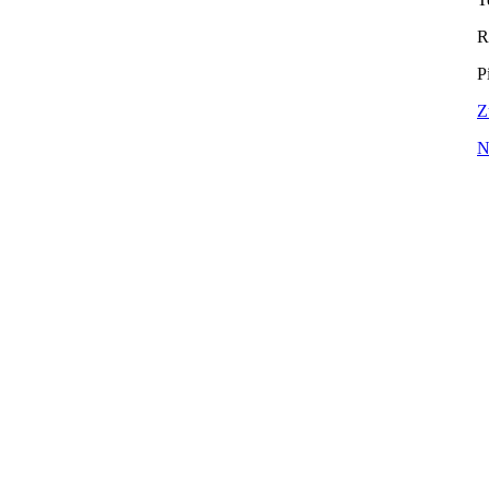
R
P
Z
N