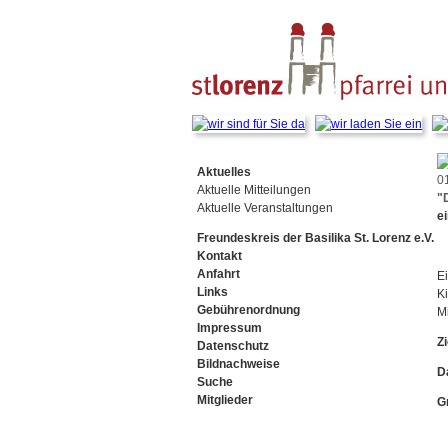
Navigation
überspringen
Navigation
Aktuelles
0
überspringen
Aktuelle Mitteilungen
"
Aktuelle Veranstaltungen
e
Freundeskreis der Basilika St. Lorenz e.V.
Kontakt
Anfahrt
Ei
Links
K
Gebührenordnung
M
Impressum
Z
Datenschutz
Bildnachweise
Suche
Mitglieder
G