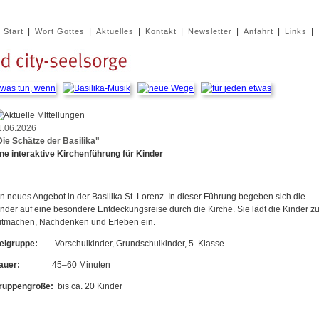
|
|
|
|
|
|
|
Start
Wort Gottes
Aktuelles
Kontakt
Newsletter
Anfahrt
Links
1.06.2026
Die Schätze der Basilika"
ine interaktive Kirchenführung für Kinder
n neues Angebot in der Basilika St. Lorenz. In dieser Führung begeben sich die
inder auf eine besondere Entdeckungsreise durch die Kirche. Sie lädt die Kinder z
itmachen, Nachdenken und Erleben ein.
ielgruppe:
Vorschulkinder, Grundschulkinder, 5. Klasse
Dauer:
45–60 Minuten
ruppengröße:
bis ca. 20 Kinder