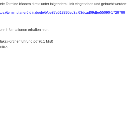
reie Termine können direkt unter folgendem Link eingesehen und gebucht werden:
ttps://terminplaner6.dfn.de/de/b/be87e513395ec3af63dcad09dbe55090-1729799
ehr Informationen erhalten hier:
lakat-Kirchenführung.pdf
(6,1 MiB)
urück