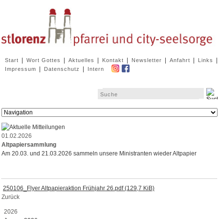
Navigation
|
|
|
|
|
|
|
Start
Wort Gottes
Aktuelles
Kontakt
Newsletter
Anfahrt
Links
überspringen
|
|
Impressum
Datenschutz
Intern
Zielseite
01.02.2026
Altpapiersammlung
Am 20.03. und 21.03.2026 sammeln unsere Ministranten wieder Altpapier
250106_Flyer Altpapieraktion Frühjahr 26.pdf
(129,7 KiB)
Zurück
2026