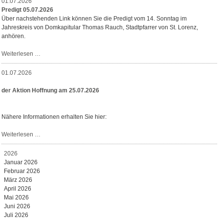
01.07.2026
Basilika"
Predigt 05.07.2026
Über nachstehenden Link können Sie die Predigt vom 14. Sonntag im
Jahreskreis von Domkapitular Thomas Rauch, Stadtpfarrer von St. Lorenz,
anhören.
Predigt
Weiterlesen …
05.07.2026
01.07.2026
der Aktion Hoffnung am 25.07.2026
Nähere Informationen erhalten Sie hier:
der
Weiterlesen …
Aktion
Hoffnung
2026
am
Januar 2026
25.07.2026
Februar 2026
März 2026
April 2026
Mai 2026
Juni 2026
Juli 2026