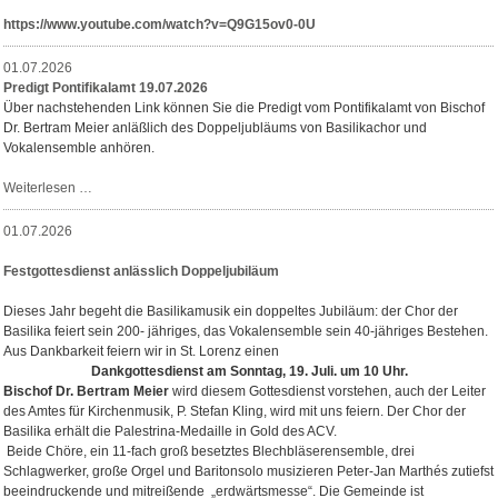
https://www.youtube.com/watch?v=Q9G15ov0-0U
01.07.2026
Predigt Pontifikalamt 19.07.2026
Über nachstehenden Link können Sie die Predigt vom Pontifikalamt von Bischof
Dr. Bertram Meier anläßlich des Doppeljubläums von Basilikachor und
Vokalensemble anhören.
Predigt
Weiterlesen …
Pontifikalamt
19.07.2026
01.07.2026
Festgottesdienst anlässlich Doppeljubiläum
Dieses Jahr begeht die Basilikamusik ein doppeltes Jubiläum: der Chor der
Basilika feiert sein 200- jähriges, das Vokalensemble sein 40-jähriges Bestehen.
Aus Dankbarkeit feiern wir in St. Lorenz einen
Dankgottesdienst am
Sonntag, 19. Juli. um 10 Uhr.
Bischof Dr. Bertram Meier
wird diesem Gottesdienst vorstehen, auch der Leiter
des Amtes für Kirchenmusik, P. Stefan Kling, wird mit uns feiern. Der Chor der
Basilika erhält die Palestrina-Medaille in Gold des ACV.
Beide Chöre, ein 11-fach groß besetztes Blechbläserensemble, drei
Schlagwerker, große Orgel und Baritonsolo musizieren Peter-Jan Marthés zutiefst
beeindruckende und mitreißende „erdwärtsmesse“. Die Gemeinde ist