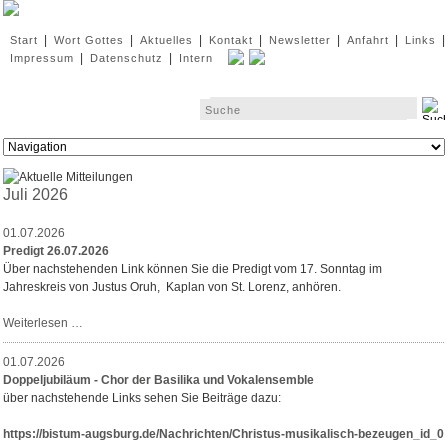
Navigation
|
|
|
|
|
|
|
Start
Wort Gottes
Aktuelles
Kontakt
Newsletter
Anfahrt
Links
überspringen
|
|
Impressum
Datenschutz
Intern
Zielseite
Juli 2026
01.07.2026
Predigt 26.07.2026
Über nachstehenden Link können Sie die Predigt vom 17. Sonntag im
Jahreskreis von Justus Oruh, Kaplan von St. Lorenz, anhören.
Predigt
Weiterlesen …
26.07.2026
01.07.2026
Doppeljubiläum - Chor der Basilika und Vokalensemble
über nachstehende Links sehen Sie Beiträge dazu:
https://bistum-augsburg.de/Nachrichten/Christus-musikalisch-bezeugen_id_0