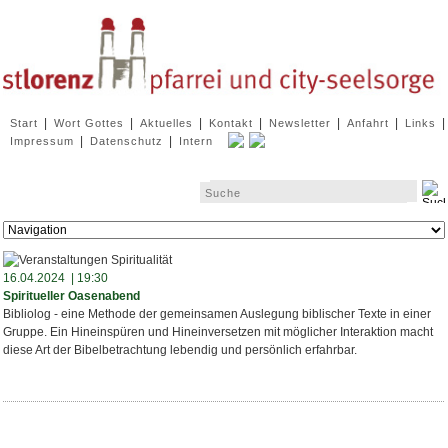
Navigation
|
|
|
|
|
|
|
Start
Wort Gottes
Aktuelles
Kontakt
Newsletter
Anfahrt
Links
überspringen
|
|
Impressum
Datenschutz
Intern
Zielseite
16.04.2024 | 19:30
Spiritueller Oasenabend
Bibliolog - eine Methode der gemeinsamen Auslegung biblischer Texte in einer
Gruppe. Ein Hineinspüren und Hineinversetzen mit möglicher Interaktion macht
diese Art der Bibelbetrachtung lebendig und persönlich erfahrbar.