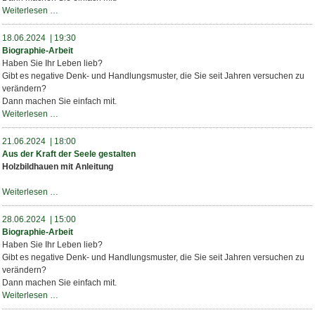
Biographie-
Weiterlesen …
Arbeit
18.06.2024 | 19:30
Biographie-Arbeit
Haben Sie Ihr Leben lieb?
Gibt es negative Denk- und Handlungsmuster, die Sie seit Jahren versuchen zu
verändern?
Dann machen Sie einfach mit.
Biographie-
Weiterlesen …
Arbeit
21.06.2024 | 18:00
Aus der Kraft der Seele gestalten
Holzbildhauen mit Anleitung
Aus
Weiterlesen …
der
Kraft
28.06.2024 | 15:00
der
Biographie-Arbeit
Seele
Haben Sie Ihr Leben lieb?
gestalten
Gibt es negative Denk- und Handlungsmuster, die Sie seit Jahren versuchen zu
verändern?
Dann machen Sie einfach mit.
Biographie-
Weiterlesen …
Arbeit