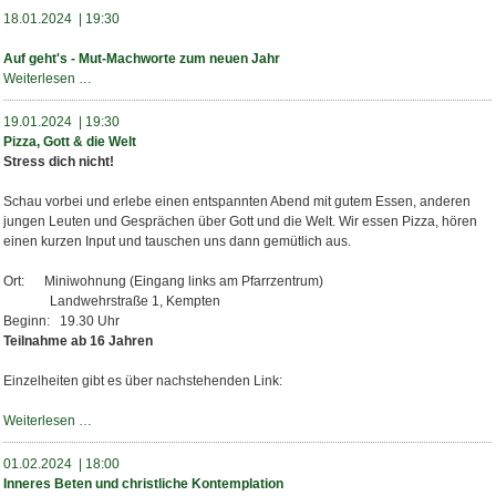
-
18.01.2024 | 19:30
Mut-
Machworte
Auf geht's - Mut-Machworte zum neuen Jahr
zum
Auf
Weiterlesen …
neuen
geht's
Jahr
-
19.01.2024 | 19:30
Mut-
Pizza, Gott & die Welt
Machworte
Stress dich nicht!
zum
neuen
Schau vorbei und erlebe einen entspannten Abend mit gutem Essen, anderen
Jahr
jungen Leuten und Gesprächen über Gott und die Welt. Wir essen Pizza, hören
einen kurzen Input und tauschen uns dann gemütlich aus.
Ort: Miniwohnung (Eingang links am Pfarrzentrum)
Landwehrstraße 1, Kempten
Beginn: 19.30 Uhr
Teilnahme ab 16 Jahren
Einzelheiten gibt es über nachstehenden Link:
Pizza,
Weiterlesen …
Gott
&
01.02.2024 | 18:00
die
Inneres Beten und christliche Kontemplation