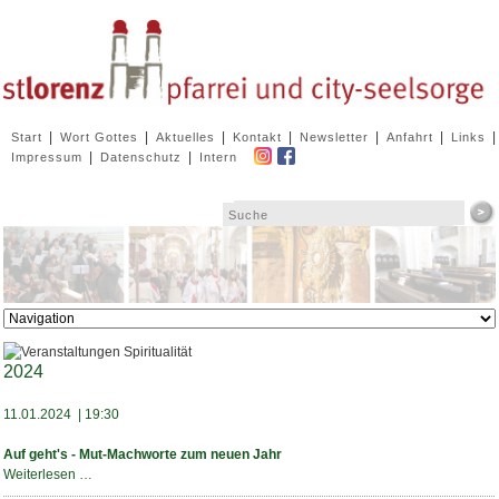
Navigation
|
|
|
|
|
|
|
Start
Wort Gottes
Aktuelles
Kontakt
Newsletter
Anfahrt
Links
überspringen
|
|
Impressum
Datenschutz
Intern
Zielseite
2024
11.01.2024 | 19:30
Auf geht's - Mut-Machworte zum neuen Jahr
Auf
Weiterlesen …
geht's