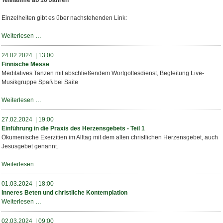
Teilnahme ab 16 Jahren
Einzelheiten gibt es über nachstehenden Link:
Pizza,
Weiterlesen …
Gott
&
24.02.2024 | 13:00
die
Finnische Messe
Welt
Meditatives Tanzen mit abschließendem Wortgottesdienst, Begleitung Live-
Musikgruppe Spaß bei Saite
Finnische
Weiterlesen …
Messe
27.02.2024 | 19:00
Einführung in die Praxis des Herzensgebets - Teil 1
Ökumenische Exerzitien im Alltag mit dem alten christlichen Herzensgebet, auch
Jesusgebet genannt.
Einführung
Weiterlesen …
in
die
01.03.2024 | 18:00
Praxis
Inneres Beten und christliche Kontemplation
des
Inneres
Weiterlesen …
Herzensgebets
Beten
-
und
02.03.2024 | 09:00