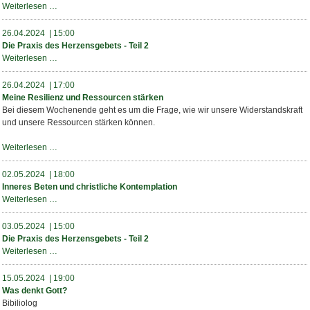
Inneres
Weiterlesen …
Beten
und
26.04.2024 | 15:00
christliche
Die Praxis des Herzensgebets - Teil 2
Kontemplation
Die
Weiterlesen …
Praxis
des
26.04.2024 | 17:00
Herzensgebets
Meine Resilienz und Ressourcen stärken
-
Bei diesem Wochenende geht es um die Frage, wie wir unsere Widerstandskraft
Teil
und unsere Ressourcen stärken können.
2
Meine
Weiterlesen …
Resilienz
und
02.05.2024 | 18:00
Ressourcen
Inneres Beten und christliche Kontemplation
stärken
Inneres
Weiterlesen …
Beten
und
03.05.2024 | 15:00
christliche
Die Praxis des Herzensgebets - Teil 2
Kontemplation
Die
Weiterlesen …
Praxis
des
15.05.2024 | 19:00
Herzensgebets
Was denkt Gott?
-
Bibiliolog