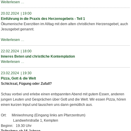
Welt
Inneres
Weiterlesen …
Beten
und
20.02.2024 | 19:00
christliche
Einführung in die Praxis des Herzensgebets - Teil 1
Kontemplation
Ökumenische Exerzitien im Alltag mit dem alten christlichen Herzensgebet, auch
Jesusgebet genannt.
Einführung
Weiterlesen …
in
die
22.02.2024 | 18:00
Praxis
Inneres Beten und christliche Kontemplation
des
Inneres
Weiterlesen …
Herzensgebets
Beten
-
und
23.02.2024 | 19:30
Teil
christliche
Pizza, Gott & die Welt
1
Kontemplation
Schicksal, Fügung oder Zufall?
Schau vorbei und erlebe einen entspannten Abend mit gutem Essen, anderen
jungen Leuten und Gesprächen über Gott und die Welt. Wir essen Pizza, hören
einen kurzen Input und tauschen uns dann gemütlich aus.
Ort: Miniwohnung (Eingang links am Pfarrzentrum)
Landwehrstraße 1, Kempten
Beginn: 19.30 Uhr