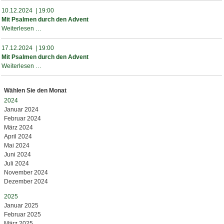
Weihnachten
10.12.2024 | 19:00
-
Mit Psalmen durch den Advent
so
Mit
Weiterlesen …
schmeckt
Psalmen
Advent
durch
17.12.2024 | 19:00
den
Mit Psalmen durch den Advent
Advent
Mit
Weiterlesen …
Psalmen
durch
Wählen Sie den Monat
den
2024
Advent
Januar 2024
Februar 2024
März 2024
April 2024
Mai 2024
Juni 2024
Juli 2024
November 2024
Dezember 2024
2025
Januar 2025
Februar 2025
März 2025