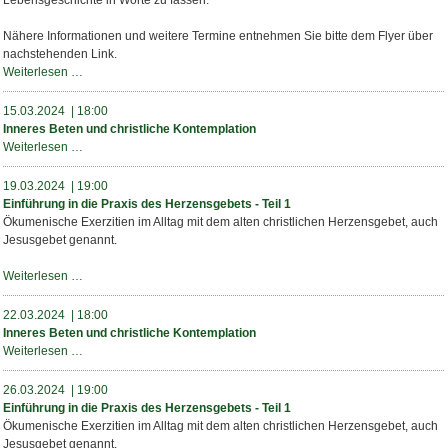
Lebensgeschichte in Worte zu fassen.
Teil
1
Nähere Informationen und weitere Termine entnehmen Sie bitte dem Flyer über
nachstehenden Link.
Der
Weiterlesen …
Roman
meines
15.03.2024 | 18:00
Lebens
Inneres Beten und christliche Kontemplation
Inneres
Weiterlesen …
Beten
und
19.03.2024 | 19:00
christliche
Einführung in die Praxis des Herzensgebets - Teil 1
Kontemplation
Ökumenische Exerzitien im Alltag mit dem alten christlichen Herzensgebet, auch
Jesusgebet genannt.
Einführung
Weiterlesen …
in
die
22.03.2024 | 18:00
Praxis
Inneres Beten und christliche Kontemplation
des
Inneres
Weiterlesen …
Herzensgebets
Beten
-
und
26.03.2024 | 19:00
Teil
christliche
Einführung in die Praxis des Herzensgebets - Teil 1
1
Kontemplation
Ökumenische Exerzitien im Alltag mit dem alten christlichen Herzensgebet, auch
Jesusgebet genannt.