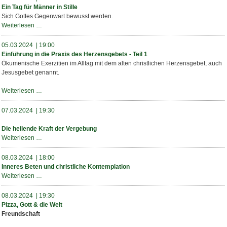
Teil
christliche
Ein Tag für Männer in Stille
1
Kontemplation
Sich Gottes Gegenwart bewusst werden.
Ein
Weiterlesen …
Tag
für
05.03.2024 | 19:00
Männer
Einführung in die Praxis des Herzensgebets - Teil 1
in
Ökumenische Exerzitien im Alltag mit dem alten christlichen Herzensgebet, auch
Stille
Jesusgebet genannt.
Einführung
Weiterlesen …
in
die
07.03.2024 | 19:30
Praxis
des
Die heilende Kraft der Vergebung
Herzensgebets
Die
Weiterlesen …
-
heilende
Teil
Kraft
08.03.2024 | 18:00
1
der
Inneres Beten und christliche Kontemplation
Vergebung
Inneres
Weiterlesen …
Beten
und
08.03.2024 | 19:30
christliche
Pizza, Gott & die Welt
Kontemplation
Freundschaft