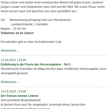
Schau vorbei und erlebe einen entspannten Abend mit gutem Essen, anderen
jungen Leuten und Gesprächen über Gott und die Welt. Wir essen Pizza, hören
einen kurzen Input und tauschen uns dann gemütlich aus.
Ort: Miniwohnung (Eingang links am Pfarrzentrum)
Landwehrstraße 1, Kempten
Beginn: 19.30 Uhr
Teilnahme ab 16 Jahren
Einzelheiten gibt es über nachstehenden Link:
Pizza,
Weiterlesen …
Gott
&
12.03.2024 | 19:00
die
Einführung in die Praxis des Herzensgebets - Teil 1
Welt
Ökumenische Exerzitien im Alltag mit dem alten christlichen Herzensgebet, auch
Jesusgebet genannt.
Einführung
Weiterlesen …
in
die
14.03.2024 | 19:00
Praxis
Der Roman meines Lebens
des
Sinnorientierte Biografiearbeit
Herzensgebets
In diesem Kurs sind Sie eingeladen, innerhalb eines Jahres Ihre
-