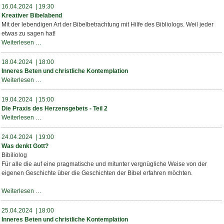
raus
16.04.2024 | 19:30
ins
Kreativer Bibelabend
Glück
Mit der lebendigen Art der Bibelbetrachtung mit Hilfe des Bibliologs. Weil jeder
etwas zu sagen hat!
Kreativer
Weiterlesen …
Bibelabend
18.04.2024 | 18:00
Inneres Beten und christliche Kontemplation
Inneres
Weiterlesen …
Beten
und
19.04.2024 | 15:00
christliche
Die Praxis des Herzensgebets - Teil 2
Kontemplation
Die
Weiterlesen …
Praxis
des
24.04.2024 | 19:00
Herzensgebets
Was denkt Gott?
-
Bibiliolog
Teil
Für alle die auf eine pragmatische und mitunter vergnügliche Weise von der
2
eigenen Geschichte über die Geschichten der Bibel erfahren möchten.
Was
Weiterlesen …
denkt
Gott?
25.04.2024 | 18:00
Inneres Beten und christliche Kontemplation