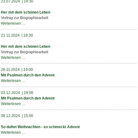
23.07.2024 | 19:30
Her mit dem schönen Leben
Vortrag zur Biographiearbeit
Her
Weiterlesen …
mit
dem
21.11.2024 | 19:30
schönen
Leben
Her mit dem schönen Leben
Vortrag zur Biographiearbeit
Her
Weiterlesen …
mit
dem
26.11.2024 | 19:00
schönen
Mit Psalmen durch den Advent
Leben
Mit
Weiterlesen …
Psalmen
durch
03.12.2024 | 19:00
den
Mit Psalmen durch den Advent
Advent
Mit
Weiterlesen …
Psalmen
durch
08.12.2024 | 15:00
den
Advent
So duftet Weihnachten - so schmeckt Advent
So
Weiterlesen …
duftet