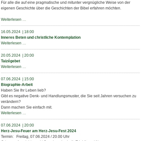
Teil
Für alle die auf eine pragmatische und mitunter vergnügliche Weise von der
2
eigenen Geschichte über die Geschichten der Bibel erfahren möchten.
Was
Weiterlesen …
denkt
Gott?
16.05.2024 | 18:00
Inneres Beten und christliche Kontemplation
Inneres
Weiterlesen …
Beten
und
20.05.2024 | 20:00
christliche
Taizégebet
Kontemplation
Taizégebet
Weiterlesen …
07.06.2024 | 15:00
Biographie-Arbeit
Haben Sie Ihr Leben lieb?
Gibt es negative Denk- und Handlungsmuster, die Sie seit Jahren versuchen zu
verändern?
Dann machen Sie einfach mit.
Biographie-
Weiterlesen …
Arbeit
07.06.2024 | 20:00
Herz-Jesu-Feuer am Herz-Jesu-Fest 2024
Termin: Freitag, 07.06.2024 / 20.00 Uhr