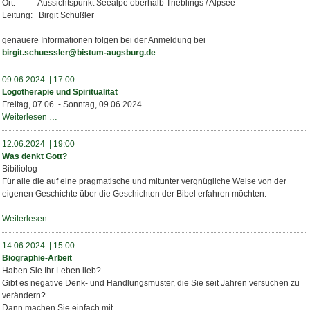
Ort: Aussichtspunkt Seealpe oberhalb Trieblings / Alpsee
Leitung: Birgit Schüßler
genauere Informationen folgen bei der Anmeldung bei
birgit.schuessler@bistum-augsburg.de
09.06.2024 | 17:00
Logotherapie und Spiritualität
Freitag, 07.06. - Sonntag, 09.06.2024
Logotherapie
Weiterlesen …
und
Spiritualität
12.06.2024 | 19:00
Was denkt Gott?
Bibiliolog
Für alle die auf eine pragmatische und mitunter vergnügliche Weise von der
eigenen Geschichte über die Geschichten der Bibel erfahren möchten.
Was
Weiterlesen …
denkt
Gott?
14.06.2024 | 15:00
Biographie-Arbeit
Haben Sie Ihr Leben lieb?
Gibt es negative Denk- und Handlungsmuster, die Sie seit Jahren versuchen zu
verändern?
Dann machen Sie einfach mit.