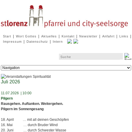
Navigation
|
|
|
|
|
|
|
Start
Wort Gottes
Aktuelles
Kontakt
Newsletter
Anfahrt
Links
überspringen
|
|
Impressum
Datenschutz
Intern
Zielseite
Juli 2026
11.07.2026 | 10:00
Pilgern
Rausgehen. Auftanken. Weitergehen.
Pilgern im Sonnengesang
18. April … mit all deinen Geschöpfen
16. Mai … durch Bruder Wind
20. Juni … durch Schwester Wasse