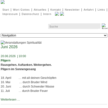
Navigation
|
|
|
|
|
|
|
Start
Wort Gottes
Aktuelles
Kontakt
Newsletter
Anfahrt
Links
überspringen
|
|
Impressum
Datenschutz
Intern
Zielseite
Juni 2026
20.06.2026 | 10:00
Pilgern
Rausgehen. Auftanken. Weitergehen.
Pilgern im Sonnengesang
18. April … mit all deinen Geschöpfen
16. Mai … durch Bruder Wind
20. Juni … durch Schwester Wasse
11. Juli … durch Bruder Feuer
Pilgern
Weiterlesen …